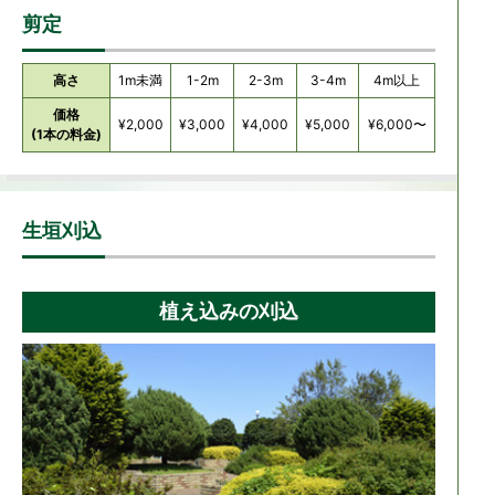
剪定
高さ
1m未満
1-2m
2-3m
3-4m
4m以上
価格
¥2,000
¥3,000
¥4,000
¥5,000
¥6,000〜
(1本の料金)
生垣刈込
植え込みの刈込