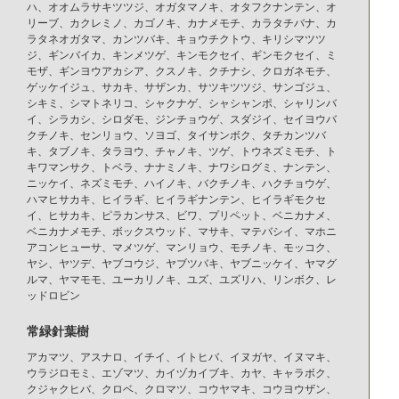
ハ、オオムラサキツツジ、オガタマノキ、オタフクナンテン、オ
リーブ、カクレミノ、カゴノキ、カナメモチ、カラタチバナ、カ
ラタネオガタマ、カンツバキ、キョウチクトウ、キリシマツツ
ジ、ギンバイカ、キンメツゲ、キンモクセイ、ギンモクセイ、ミ
モザ、ギンヨウアカシア、クスノキ、クチナシ、クロガネモチ、
ゲッケイジュ、サカキ、サザンカ、サツキツツジ、サンゴジュ、
シキミ、シマトネリコ、シャクナゲ、シャシャンポ、シャリンバ
イ、シラカシ、シロダモ、ジンチョウゲ、スダジイ、セイヨウバ
クチノキ、センリョウ、ソヨゴ、タイサンボク、タチカンツバ
キ、タブノキ、タラヨウ、チャノキ、ツゲ、トウネズミモチ、ト
キワマンサク、トベラ、ナナミノキ、ナワシログミ、ナンテン、
ニッケイ、ネズミモチ、ハイノキ、バクチノキ、ハクチョウゲ、
ハマヒサカキ、ヒイラギ、ヒイラギナンテン、ヒイラギモクセ
イ、ヒサカキ、ピラカンサス、ビワ、プリペット、ベニカナメ、
ベニカナメモチ、ボックスウッド、マサキ、マテバシイ、マホニ
アコンヒューサ、マメツゲ、マンリョウ、モチノキ、モッコク、
ヤシ、ヤツデ、ヤブコウジ、ヤブツバキ、ヤブニッケイ、ヤマグ
ルマ、ヤマモモ、ユーカリノキ、ユズ、ユズリハ、リンボク、レ
ッドロビン
常緑針葉樹
アカマツ、アスナロ、イチイ、イトヒバ、イヌガヤ、イヌマキ、
ウラジロモミ、エゾマツ、カイヅカイブキ、カヤ、キャラボク、
クジャクヒバ、クロベ、クロマツ、コウヤマキ、コウヨウザン、