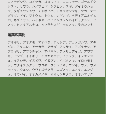
コノテガシワ、コメツガ、ゴヨウマツ、コニファー、ゴールドク
レスト、サワラ、シノブヒバ、シラビソ、スギ、ダイオウショ
ウ、タギョウショウ、チャボヒバ、チョウセンマキ、ツガ、テー
ダマツ、ドイ、ツトウヒ、トウヒ、ナギナギ、ペディアニオイヒ
バ、ネズミサシ、ハイネズ、ハイビャクシンハイビャクシン、ヒ
ノキ、ヒノキアスナロ、ヒマラヤスギ、モミノキ、ラカンマキ
落葉広葉樹
アオギリ、アオダモ、アオハダ、アカシデ、アカメガシワ、アキ
グミ、アキニレ、アサガラ、アサダ、アジサイ、アズキナシ、ア
ブラギリ、アブラチャン、アベマキ、アメリカデイゴ、アワブ
キ、アンズ、イイギリ、イタヤカエデ、イチジク、イヌエンジ
ュ、イヌシデ、イヌビワ、イヌブナ、イボタノキ、イロハモミ
ジ、ウグイスカグラ、ウコギ、ウチワノキ、ウツギ、ウメ、ウメ
モドキ、ウルシ、ウワミズザクラ、エゴノキ、エノキ、エンジ
ュ、オウバイ、オオカメノキ、オオカンザクラ、オオシマザク
ラ、オオデマリ、オトコヨウゾメ、オオモクゲンジ、オニグル
ミ、カイノキ、カキ、ガクアジサイ、カジカエデ、カジノキ、カ
シワ、カシワバアジサイ、カツラ、ガマズミ、カマツカ、カラタ
チ、カリン、カンヒザクラ、カンレンボク、キササゲ、キソケ
イ、キハダ、キブシ、キリ、キンギンボク、キンシバイ、クコ、
クサギ、クヌギ、クマシデ、クマノミズキ、クリ、クロモジ、ケ
ヤキ、ゲンカイツツジ、コウゾ、コデマリ、コナラ、コバノガマ
ズミ、コブシ、ゴマギ、ゴンズイ、サイカチ、ザクロ、サトウカ