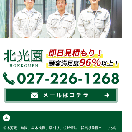
植木剪定、造園、樹木伐採、草刈り、植栽管理 群馬県前橋市 【北光