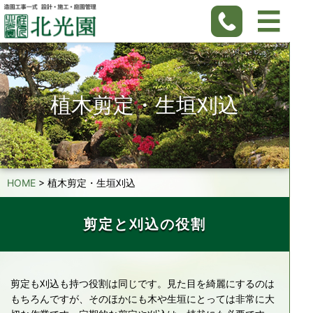
植木剪定・生垣刈込
HOME
>
植木剪定・生垣刈込
剪定と刈込の役割
剪定も刈込も持つ役割は同じです。見た目を綺麗にするのは
もちろんですが、そのほかにも木や生垣にとっては非常に大