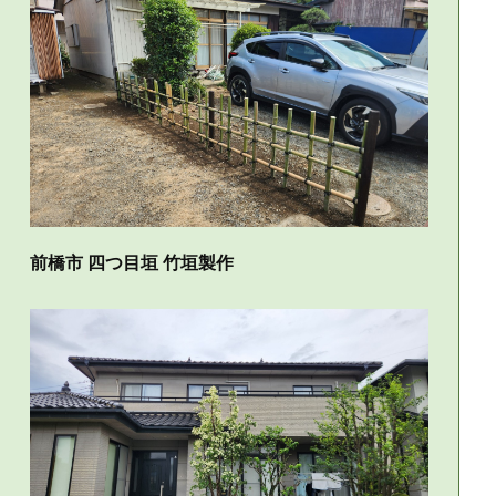
前橋市 四つ目垣 竹垣製作