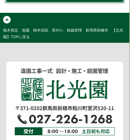
植木剪定、造園、樹木伐採、草刈り、植栽管理 群馬県前橋市 【北光
園】TOPに戻る