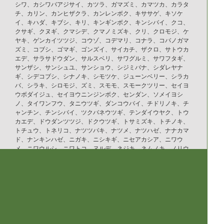
シワ、カシワバアジサイ、カツラ、ガマズミ、カマツカ、カラタ
チ、カリン、カンヒザクラ、カンレンボク、キササゲ、キソケ
イ、キハダ、キブシ、キリ、キンギンボク、キンシバイ、クコ、
クサギ、クヌギ、クマシデ、クマノミズキ、クリ、クロモジ、ケ
ヤキ、ゲンカイツツジ、コウゾ、コデマリ、コナラ、コバノガマ
ズミ、コブシ、ゴマギ、ゴンズイ、サイカチ、ザクロ、サトウカ
エデ、サラサドウダン、サルスベリ、サワグルミ、サワフタギ、
サンザシ、サンシュユ、サンショウ、シジミバナ、シダレヤナ
ギ、シデコブシ、シナノキ、シモツケ、ジューンベリー、シラカ
バ、シラキ、シロモジ、ズミ、スモモ、スモークツリー、セイヨ
ウボダイジュ、セイヨウニンジンボク、センダン、ソメイヨシ
ノ、タイワンフウ、タニウツギ、ダンコウバイ、チドリノキ、チ
ャンチン、チンシバイ、ツクバネウツギ、テンダイウヤク、トウ
カエデ、ドウダンツツジ、ドクウツギ、トサミズキ、トチノキ、
トチュウ、トネリコ、ナツツバキ、ナツメ、ナツハゼ、ナナカマ
ド、ナンキンハゼ、ニガキ、ニシキギ、ニセアカシア、ニワウ
メ、ニワウルシ、ニワトコ、ヌルデ、ネジキ、ネムノキ、ノリウ
ツギ、ハウチワカエデ、ハクウンボク、ハコネウツギ、ハゼノ
キ、ハナイカダ、ハナカイドウ、ハナズオウ、ハナノキ、ハナミ
ズキ、ハマナス、ハリギリ、ハリグワ、ハルニレ、ハンカチノ
キ、ハンノキ、ヒメウツギ、ヒメシャラ、ヒメリンゴ、ヒュウガ
ミズキ、ビヨウヤナギ、ブナ、フヨウ、プラタナス、ブルーベリ
ー、ボケ、ホオノキ、ボダイジュ、ボタン、ポプラ、ポポー、マ
ユミ、マルバノキ、マルメロ、マンサク、ミズキ、ミズナラ、ミ
ツマタ、ミヤギノハギ、ムクゲ、ムクノキ、ムクロジ、ムラサキ