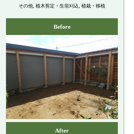
その他, 植木剪定・生垣刈込, 植栽・移植
Before
After