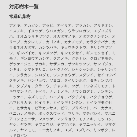
対応樹木一覧
常緑広葉樹
アオキ、アカガシ、アセビ、アベリア、アラカシ、アリドオシ、
イスノキ、イヌツゲ、ウバメガシ、ウラジロガシ、エゾユズリ
ハ、オオムラサキツツジ、オガタマノキ、オタフクナンテン、オ
リーブ、カクレミノ、カゴノキ、カナメモチ、カラタチバナ、カ
ラタネオガタマ、カンツバキ、キョウチクトウ、キリシマツツ
ジ、ギンバイカ、キンメツゲ、キンモクセイ、ギンモクセイ、ミ
モザ、ギンヨウアカシア、クスノキ、クチナシ、クロガネモチ、
ゲッケイジュ、サカキ、サザンカ、サツキツツジ、サンゴジュ、
シキミ、シマトネリコ、シャクナゲ、シャシャンポ、シャリンバ
イ、シラカシ、シロダモ、ジンチョウゲ、スダジイ、セイヨウバ
クチノキ、センリョウ、ソヨゴ、タイサンボク、タチカンツバ
キ、タブノキ、タラヨウ、チャノキ、ツゲ、トウネズミモチ、ト
キワマンサク、トベラ、ナナミノキ、ナワシログミ、ナンテン、
ニッケイ、ネズミモチ、ハイノキ、バクチノキ、ハクチョウゲ、
ハマヒサカキ、ヒイラギ、ヒイラギナンテン、ヒイラギモクセ
イ、ヒサカキ、ピラカンサス、ビワ、プリペット、ベニカナメ、
ベニカナメモチ、ボックスウッド、マサキ、マテバシイ、マホニ
アコンヒューサ、マメツゲ、マンリョウ、モチノキ、モッコク、
ヤシ、ヤツデ、ヤブコウジ、ヤブツバキ、ヤブニッケイ、ヤマグ
ルマ、ヤマモモ、ユーカリノキ、ユズ、ユズリハ、リンボク、レ
ッドロビン