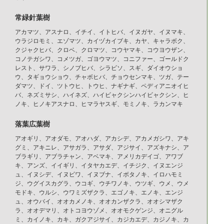
常緑針葉樹
アカマツ、アスナロ、イチイ、イトヒバ、イヌガヤ、イヌマキ、
ウラジロモミ、エゾマツ、カイヅカイブキ、カヤ、キャラボク、
クジャクヒバ、クロベ、クロマツ、コウヤマキ、コウヨウザン、
コノテガシワ、コメツガ、ゴヨウマツ、コニファー、ゴールドク
レスト、サワラ、シノブヒバ、シラビソ、スギ、ダイオウショ
ウ、タギョウショウ、チャボヒバ、チョウセンマキ、ツガ、テー
ダマツ、ドイ、ツトウヒ、トウヒ、ナギナギ、ペディアニオイヒ
バ、ネズミサシ、ハイネズ、ハイビャクシンハイビャクシン、ヒ
ノキ、ヒノキアスナロ、ヒマラヤスギ、モミノキ、ラカンマキ
落葉広葉樹
アオギリ、アオダモ、アオハダ、アカシデ、アカメガシワ、アキ
グミ、アキニレ、アサガラ、アサダ、アジサイ、アズキナシ、ア
ブラギリ、アブラチャン、アベマキ、アメリカデイゴ、アワブ
キ、アンズ、イイギリ、イタヤカエデ、イチジク、イヌエンジ
ュ、イヌシデ、イヌビワ、イヌブナ、イボタノキ、イロハモミ
ジ、ウグイスカグラ、ウコギ、ウチワノキ、ウツギ、ウメ、ウメ
モドキ、ウルシ、ウワミズザクラ、エゴノキ、エノキ、エンジ
ュ、オウバイ、オオカメノキ、オオカンザクラ、オオシマザク
ラ、オオデマリ、オトコヨウゾメ、オオモクゲンジ、オニグル
ミ、カイノキ、カキ、ガクアジサイ、カジカエデ、カジノキ、カ