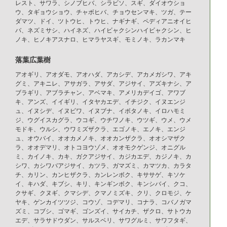
レスト、サワラ、シノブヒバ、シラビソ、スギ、ダイオウショ
ウ、タギョウショウ、チャボヒバ、チョウセンマキ、ツガ、テー
ダマツ、ドイ、ツトウヒ、トウヒ、ナギナギ、ペディアニオイヒ
バ、ネズミサシ、ハイネズ、ハイビャクシンハイビャクシン、ヒ
ノキ、ヒノキアスナロ、ヒマラヤスギ、モミノキ、ラカンマキ
落葉広葉樹
アオギリ、アオダモ、アオハダ、アカシデ、アカメガシワ、アキ
グミ、アキニレ、アサガラ、アサダ、アジサイ、アズキナシ、ア
ブラギリ、アブラチャン、アベマキ、アメリカデイゴ、アワブ
キ、アンズ、イイギリ、イタヤカエデ、イチジク、イヌエンジ
ュ、イヌシデ、イヌビワ、イヌブナ、イボタノキ、イロハモミ
ジ、ウグイスカグラ、ウコギ、ウチワノキ、ウツギ、ウメ、ウメ
モドキ、ウルシ、ウワミズザクラ、エゴノキ、エノキ、エンジ
ュ、オウバイ、オオカメノキ、オオカンザクラ、オオシマザク
ラ、オオデマリ、オトコヨウゾメ、オオモクゲンジ、オニグル
ミ、カイノキ、カキ、ガクアジサイ、カジカエデ、カジノキ、カ
シワ、カシワバアジサイ、カツラ、ガマズミ、カマツカ、カラタ
チ、カリン、カンヒザクラ、カンレンボク、キササゲ、キソケ
イ、キハダ、キブシ、キリ、キンギンボク、キンシバイ、クコ、
クサギ、クヌギ、クマシデ、クマノミズキ、クリ、クロモジ、ケ
ヤキ、ゲンカイツツジ、コウゾ、コデマリ、コナラ、コバノガマ
ズミ、コブシ、ゴマギ、ゴンズイ、サイカチ、ザクロ、サトウカ
エデ、サラサドウダン、サルスベリ、サワグルミ、サワフタギ、