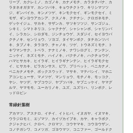
リーブ、カクレミノ、カゴノキ、カナメモチ、カラタチバナ、カ
ラタネオガタマ、カンツバキ、キョウチクトウ、キリシマツツ
ジ、ギンバイカ、キンメツゲ、キンモクセイ、ギンモクセイ、ミ
モザ、ギンヨウアカシア、クスノキ、クチナシ、クロガネモチ、
ゲッケイジュ、サカキ、サザンカ、サツキツツジ、サンゴジュ、
シキミ、シマトネリコ、シャクナゲ、シャシャンポ、シャリンバ
イ、シラカシ、シロダモ、ジンチョウゲ、スダジイ、セイヨウバ
クチノキ、センリョウ、ソヨゴ、タイサンボク、タチカンツバ
キ、タブノキ、タラヨウ、チャノキ、ツゲ、トウネズミモチ、ト
キワマンサク、トベラ、ナナミノキ、ナワシログミ、ナンテン、
ニッケイ、ネズミモチ、ハイノキ、バクチノキ、ハクチョウゲ、
ハマヒサカキ、ヒイラギ、ヒイラギナンテン、ヒイラギモクセ
イ、ヒサカキ、ピラカンサス、ビワ、プリペット、ベニカナメ、
ベニカナメモチ、ボックスウッド、マサキ、マテバシイ、マホニ
アコンヒューサ、マメツゲ、マンリョウ、モチノキ、モッコク、
ヤシ、ヤツデ、ヤブコウジ、ヤブツバキ、ヤブニッケイ、ヤマグ
ルマ、ヤマモモ、ユーカリノキ、ユズ、ユズリハ、リンボク、レ
ッドロビン
常緑針葉樹
アカマツ、アスナロ、イチイ、イトヒバ、イヌガヤ、イヌマキ、
ウラジロモミ、エゾマツ、カイヅカイブキ、カヤ、キャラボク、
クジャクヒバ、クロベ、クロマツ、コウヤマキ、コウヨウザン、
コノテガシワ、コメツガ、ゴヨウマツ、コニファー、ゴールドク