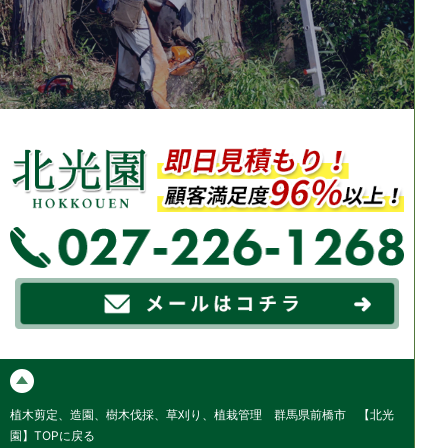
植木剪定、造園、樹木伐採、草刈り、植栽管理 群馬県前橋市 【北光
園】TOPに戻る