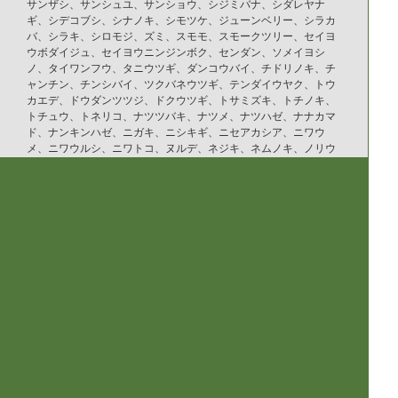
サンザシ、サンシュユ、サンショウ、シジミバナ、シダレヤナ
ギ、シデコブシ、シナノキ、シモツケ、ジューンベリー、シラカ
バ、シラキ、シロモジ、ズミ、スモモ、スモークツリー、セイヨ
ウボダイジュ、セイヨウニンジンボク、センダン、ソメイヨシ
ノ、タイワンフウ、タニウツギ、ダンコウバイ、チドリノキ、チ
ャンチン、チンシバイ、ツクバネウツギ、テンダイウヤク、トウ
カエデ、ドウダンツツジ、ドクウツギ、トサミズキ、トチノキ、
トチュウ、トネリコ、ナツツバキ、ナツメ、ナツハゼ、ナナカマ
ド、ナンキンハゼ、ニガキ、ニシキギ、ニセアカシア、ニワウ
メ、ニワウルシ、ニワトコ、ヌルデ、ネジキ、ネムノキ、ノリウ
ツギ、ハウチワカエデ、ハクウンボク、ハコネウツギ、ハゼノ
キ、ハナイカダ、ハナカイドウ、ハナズオウ、ハナノキ、ハナミ
ズキ、ハマナス、ハリギリ、ハリグワ、ハルニレ、ハンカチノ
キ、ハンノキ、ヒメウツギ、ヒメシャラ、ヒメリンゴ、ヒュウガ
ミズキ、ビヨウヤナギ、ブナ、フヨウ、プラタナス、ブルーベリ
ー、ボケ、ホオノキ、ボダイジュ、ボタン、ポプラ、ポポー、マ
ユミ、マルバノキ、マルメロ、マンサク、ミズキ、ミズナラ、ミ
ツマタ、ミヤギノハギ、ムクゲ、ムクノキ、ムクロジ、ムラサキ
シキブ、ムレスズメ、メギ、メグスリノキ、モクゲンジ、モクレ
ン、モミジバフウ、ヤブデマリ、ヤマグワ、ヤマコウバシ、ヤマ
ザクラ、ヤマハギ、ヤマブキ、ヤマボウシ、ユキヤナギ、ユスラ
ウメ、ユリノキ、ライラック、リキュウバイ、リョウブ、レンギ
ョウ、ロウバイ
落葉針葉樹