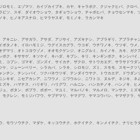
ジロモミ、エゾマツ、カイヅカイブキ、カヤ、キャラボク、クジャクヒバ、クロベ
ラビソ、スギ、ダイオウショウ、タギョウショウ、チャボヒバ、チョウセンマキ、
ノキ、ヒノキアスナロ、ヒマラヤスギ、モミノキ、ラカンマキ
、アキニレ、アサガラ、アサダ、アジサイ、アズキナシ、アブラギリ、アブラチャ
イボタノキ、イロハモミジ、ウグイスカグラ、ウコギ、ウチワノキ、ウツギ、ウメ
オデマリ、オトコヨウゾメ、オオモクゲンジ、オニグルミ、カイノキ、カキ、ガク
ンボク、キササゲ、キソケイ、キハダ、キブシ、キリ、キンギンボク、キンシバイ
ミ、コブシ、ゴマギ、ゴンズイ、サイカチ、ザクロ、サトウカエデ、サラサドウダ
ツケ、ジューンベリー、シラカバ、シラキ、シロモジ、ズミ、スモモ、スモークツ
ャンチン、チンシバイ、ツクバネウツギ、テンダイウヤク、トウカエデ、ドウダン
ニシキギ、ニセアカシア、ニワウメ、ニワウルシ、ニワトコ、ヌルデ、ネジキ、ネ
ミズキ、ハマナス、ハリギリ、ハリグワ、ハルニレ、ハンカチノキ、ハンノキ、ヒ
ジュ、ボタン、ポプラ、ポポー、マユミ、マルバノキ、マルメロ、マンサク、ミズ
、モクレン、モミジバフウ、ヤブデマリ、ヤマグワ、ヤマコウバシ、ヤマザクラ、
ウ、モウソウチク、マダケ、キッコウチク、ホテイチク、キンメイチク、ナリヒラ