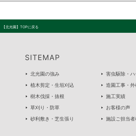
【北光園】TOPに戻る
SITEMAP
北光園の強み
害虫駆除・ハ
植木剪定・生垣刈込
造園工事・外
樹木伐採・抜根
施工実績
草刈り・防草
お客様の声
砂利敷き・芝生張り
施設ご担当者