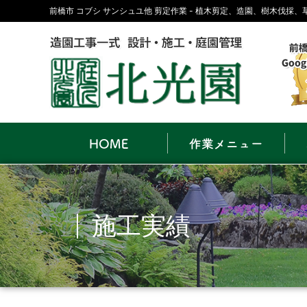
前橋市 コブシ サンシュユ他 剪定作業 - 植木剪定、造園、樹木伐採
施工実績