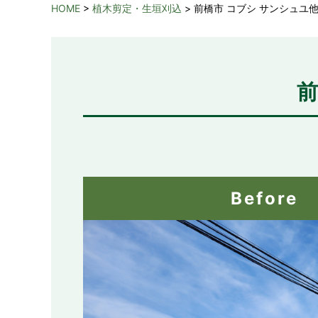
HOME
>
植木剪定・生垣刈込
>
前橋市 コブシ サンシュユ他
前
Before