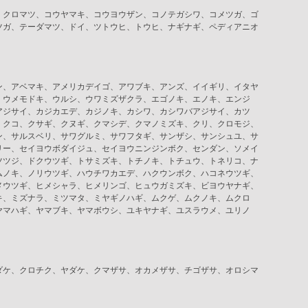
、クロマツ、コウヤマキ、コウヨウザン、コノテガシワ、コメツガ、ゴ
ツガ、テーダマツ、ドイ、ツトウヒ、トウヒ、ナギナギ、ペディアニオ
ン、アベマキ、アメリカデイゴ、アワブキ、アンズ、イイギリ、イタヤ
、ウメモドキ、ウルシ、ウワミズザクラ、エゴノキ、エノキ、エンジ
アジサイ、カジカエデ、カジノキ、カシワ、カシワバアジサイ、カツ
、クコ、クサギ、クヌギ、クマシデ、クマノミズキ、クリ、クロモジ、
ン、サルスベリ、サワグルミ、サワフタギ、サンザシ、サンシュユ、サ
リー、セイヨウボダイジュ、セイヨウニンジンボク、センダン、ソメイ
ツツジ、ドクウツギ、トサミズキ、トチノキ、トチュウ、トネリコ、ナ
ムノキ、ノリウツギ、ハウチワカエデ、ハクウンボク、ハコネウツギ、
メウツギ、ヒメシャラ、ヒメリンゴ、ヒュウガミズキ、ビヨウヤナギ、
キ、ミズナラ、ミツマタ、ミヤギノハギ、ムクゲ、ムクノキ、ムクロ
ヤマハギ、ヤマブキ、ヤマボウシ、ユキヤナギ、ユスラウメ、ユリノ
ダケ、クロチク、ヤダケ、クマザサ、オカメザサ、チゴザサ、オロシマ