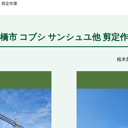
 剪定作業
橋市 コブシ サンシュユ他 剪定
植木