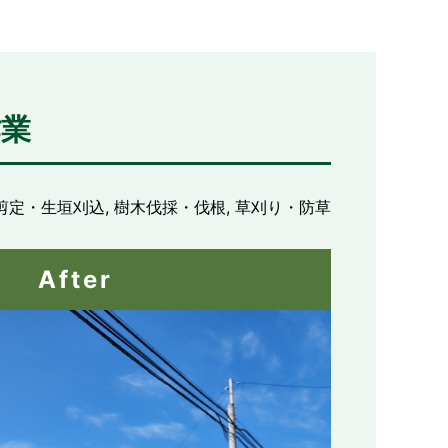
作業
剪定・生垣刈込, 樹木伐採・伐根, 草刈り・防草
After