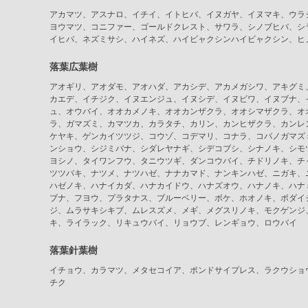
アカマツ、アスナロ、イチイ、イトヒバ、イヌガヤ、イヌマキ、ウラ
ヨウマツ、コニファー、ゴールドクレスト、サワラ、シノブヒバ、シ
イヒバ、ネズミサシ、ハイネズ、ハイビャクシンハイビャクシン、ヒ
落葉広葉樹
アオギリ、アオダモ、アオハダ、アカシデ、アカメガシワ、アキグミ
カエデ、イチジク、イヌエンジュ、イヌシデ、イヌビワ、イヌブナ、
ュ、オウバイ、オオカメノキ、オオカンザクラ、オオシマザクラ、オ
ラ、ガマズミ、カマツカ、カラタチ、カリン、カンヒザクラ、カンレ
ケヤキ、ゲンカイツツジ、コウゾ、コデマリ、コナラ、コバノガマズ
ンショウ、シジミバナ、シダレヤナギ、シデコブシ、シナノキ、シモ
ヨシノ、タイワンフウ、タニウツギ、ダンコウバイ、チドリノキ、チ
ツツバキ、ナツメ、ナツハゼ、ナナカマド、ナンキンハゼ、ニガキ、
ハゼノキ、ハナイカダ、ハナカイドウ、ハナズオウ、ハナノキ、ハナ
ブナ、フヨウ、プラタナス、ブルーベリー、ボケ、ホオノキ、ボダイ
ジ、ムラサキシキブ、ムレスズメ、メギ、メグスリノキ、モクゲンジ
キ、ライラック、リキュウバイ、リョウブ、レンギョウ、ロウバイ
落葉針葉樹
イチョウ、カラマツ、メタセコイア、ポンドサイプレス、ラクウショ
チク