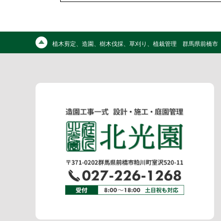
植木剪定、造園、樹木伐採、草刈り、植栽管理 群馬県前橋市 