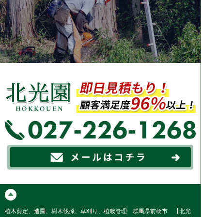
植木剪定、造園、樹木伐採、草刈り、植栽管理 群馬県前橋市 【北光