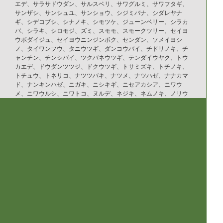
エデ、サラサドウダン、サルスベリ、サワグルミ、サワフタギ、
サンザシ、サンシュユ、サンショウ、シジミバナ、シダレヤナ
ギ、シデコブシ、シナノキ、シモツケ、ジューンベリー、シラカ
バ、シラキ、シロモジ、ズミ、スモモ、スモークツリー、セイヨ
ウボダイジュ、セイヨウニンジンボク、センダン、ソメイヨシ
ノ、タイワンフウ、タニウツギ、ダンコウバイ、チドリノキ、チ
ャンチン、チンシバイ、ツクバネウツギ、テンダイウヤク、トウ
カエデ、ドウダンツツジ、ドクウツギ、トサミズキ、トチノキ、
トチュウ、トネリコ、ナツツバキ、ナツメ、ナツハゼ、ナナカマ
ド、ナンキンハゼ、ニガキ、ニシキギ、ニセアカシア、ニワウ
メ、ニワウルシ、ニワトコ、ヌルデ、ネジキ、ネムノキ、ノリウ
ツギ、ハウチワカエデ、ハクウンボク、ハコネウツギ、ハゼノ
キ、ハナイカダ、ハナカイドウ、ハナズオウ、ハナノキ、ハナミ
ズキ、ハマナス、ハリギリ、ハリグワ、ハルニレ、ハンカチノ
キ、ハンノキ、ヒメウツギ、ヒメシャラ、ヒメリンゴ、ヒュウガ
ミズキ、ビヨウヤナギ、ブナ、フヨウ、プラタナス、ブルーベリ
ー、ボケ、ホオノキ、ボダイジュ、ボタン、ポプラ、ポポー、マ
ユミ、マルバノキ、マルメロ、マンサク、ミズキ、ミズナラ、ミ
ツマタ、ミヤギノハギ、ムクゲ、ムクノキ、ムクロジ、ムラサキ
シキブ、ムレスズメ、メギ、メグスリノキ、モクゲンジ、モクレ
ン、モミジバフウ、ヤブデマリ、ヤマグワ、ヤマコウバシ、ヤマ
ザクラ、ヤマハギ、ヤマブキ、ヤマボウシ、ユキヤナギ、ユスラ
ウメ、ユリノキ、ライラック、リキュウバイ、リョウブ、レンギ
ョウ、ロウバイ