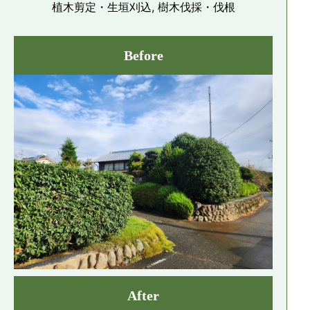
植木剪定・生垣刈込, 樹木伐採・伐根
Before
After