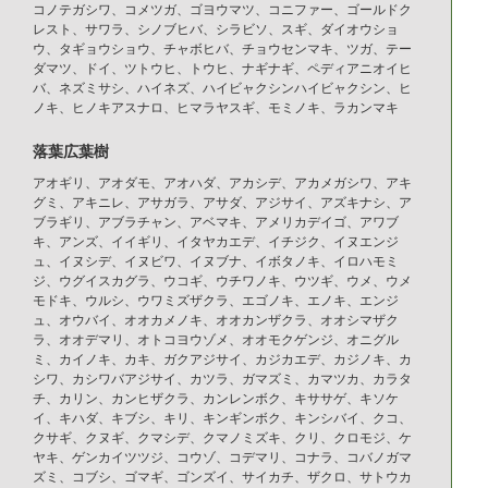
コノテガシワ、コメツガ、ゴヨウマツ、コニファー、ゴールドク
レスト、サワラ、シノブヒバ、シラビソ、スギ、ダイオウショ
ウ、タギョウショウ、チャボヒバ、チョウセンマキ、ツガ、テー
ダマツ、ドイ、ツトウヒ、トウヒ、ナギナギ、ペディアニオイヒ
バ、ネズミサシ、ハイネズ、ハイビャクシンハイビャクシン、ヒ
ノキ、ヒノキアスナロ、ヒマラヤスギ、モミノキ、ラカンマキ
落葉広葉樹
アオギリ、アオダモ、アオハダ、アカシデ、アカメガシワ、アキ
グミ、アキニレ、アサガラ、アサダ、アジサイ、アズキナシ、ア
ブラギリ、アブラチャン、アベマキ、アメリカデイゴ、アワブ
キ、アンズ、イイギリ、イタヤカエデ、イチジク、イヌエンジ
ュ、イヌシデ、イヌビワ、イヌブナ、イボタノキ、イロハモミ
ジ、ウグイスカグラ、ウコギ、ウチワノキ、ウツギ、ウメ、ウメ
モドキ、ウルシ、ウワミズザクラ、エゴノキ、エノキ、エンジ
ュ、オウバイ、オオカメノキ、オオカンザクラ、オオシマザク
ラ、オオデマリ、オトコヨウゾメ、オオモクゲンジ、オニグル
ミ、カイノキ、カキ、ガクアジサイ、カジカエデ、カジノキ、カ
シワ、カシワバアジサイ、カツラ、ガマズミ、カマツカ、カラタ
チ、カリン、カンヒザクラ、カンレンボク、キササゲ、キソケ
イ、キハダ、キブシ、キリ、キンギンボク、キンシバイ、クコ、
クサギ、クヌギ、クマシデ、クマノミズキ、クリ、クロモジ、ケ
ヤキ、ゲンカイツツジ、コウゾ、コデマリ、コナラ、コバノガマ
ズミ、コブシ、ゴマギ、ゴンズイ、サイカチ、ザクロ、サトウカ