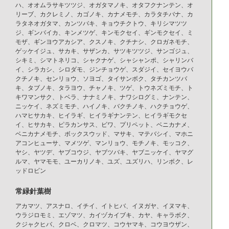
ハ、オオムラサキツツジ、オガタマノキ、オタフクナンテン、オ
リーブ、カクレミノ、カゴノキ、カナメモチ、カラタチバナ、カ
ラタネオガタマ、カンツバキ、キョウチクトウ、キリシマツツ
ジ、ギンバイカ、キンメツゲ、キンモクセイ、ギンモクセイ、ミ
モザ、ギンヨウアカシア、クスノキ、クチナシ、クロガネモチ、
ゲッケイジュ、サカキ、サザンカ、サツキツツジ、サンゴジュ、
シキミ、シマトネリコ、シャクナゲ、シャシャンポ、シャリンバ
イ、シラカシ、シロダモ、ジンチョウゲ、スダジイ、セイヨウバ
クチノキ、センリョウ、ソヨゴ、タイサンボク、タチカンツバ
キ、タブノキ、タラヨウ、チャノキ、ツゲ、トウネズミモチ、ト
キワマンサク、トベラ、ナナミノキ、ナワシログミ、ナンテン、
ニッケイ、ネズミモチ、ハイノキ、バクチノキ、ハクチョウゲ、
ハマヒサカキ、ヒイラギ、ヒイラギナンテン、ヒイラギモクセ
イ、ヒサカキ、ピラカンサス、ビワ、プリペット、ベニカナメ、
ベニカナメモチ、ボックスウッド、マサキ、マテバシイ、マホニ
アコンヒューサ、マメツゲ、マンリョウ、モチノキ、モッコク、
ヤシ、ヤツデ、ヤブコウジ、ヤブツバキ、ヤブニッケイ、ヤマグ
ルマ、ヤマモモ、ユーカリノキ、ユズ、ユズリハ、リンボク、レ
ッドロビン
常緑針葉樹
アカマツ、アスナロ、イチイ、イトヒバ、イヌガヤ、イヌマキ、
ウラジロモミ、エゾマツ、カイヅカイブキ、カヤ、キャラボク、
クジャクヒバ、クロベ、クロマツ、コウヤマキ、コウヨウザン、